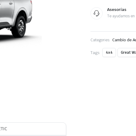
Asesorías
Te ayudamos en 
Categories:
Cambio de A
Tags:
4x4
Great Wa
ETIC