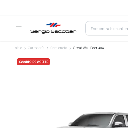
Products
search
Inicio
Carrocería
Camioneta
Great Wall Poer 4×4
CAMBIO DE ACEITE