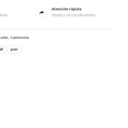
Atención rápida
línea
Simple y sin complicaciones
,
ceite
Camioneta
ll
poer