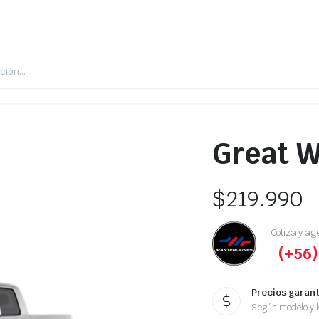
Great W
$
219.990
Cotiza y ag
(+56)
Precios garan
Según modelo y k