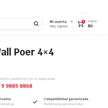
0 items
Mi cuenta
0
$
0
Hola, Ingresa
all Poer 4×4
enda tu mantención con un especialista
 9 9885 8868
tizados
Compatibilidad garantizada
ilometraje
Mantenciones personalizadas