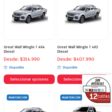
L
opciones
o
se
s
pueden
p
elegir
el
en
e
la
la
página
p
de
Great Wall Wingle 7 4X4
Great Wall Wingle 7 4X2
d
producto
Diesel
Diesel
p
Desde:
$
314.990
Desde:
$
407.990
Disponible
Disponible
Este
Es
producto
p
Seleccionar opciones
Seleccionar opciones
tiene
ti
múltiples
mú
variantes.
va
MANTENCIÓN
MANTENCIÓN
Las
L
opciones
o