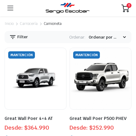
0
Inicio
Carrocería
Camioneta
Filter
Ordenar:
MANTENCIÓN
MANTENCIÓN
Great Wall Poer 4×4 AT
Great Wall Poer P500 PHEV
Desde:
$
364.990
Desde:
$
252.990