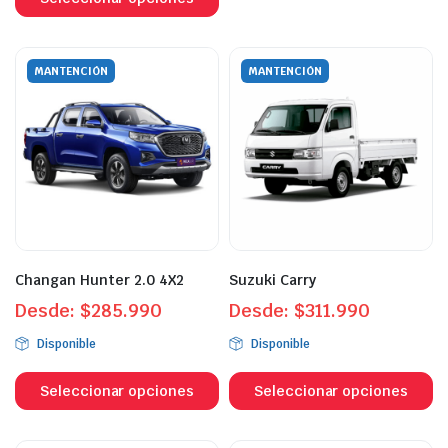
el
tiene
e
múltiples
la
variantes.
MANTENCIÓN
MANTENCIÓN
p
Las
d
opciones
p
se
pueden
elegir
en
la
página
Changan Hunter 2.0 4X2
Suzuki Carry
de
Desde:
$
285.990
producto
Desde:
$
311.990
Disponible
Disponible
Este
Es
producto
p
Seleccionar opciones
Seleccionar opciones
tiene
ti
múltiples
mú