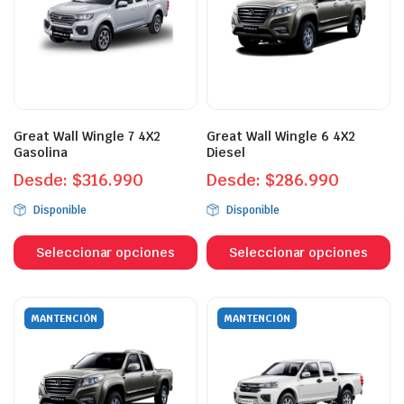
se
s
pueden
p
elegir
el
en
e
la
la
página
p
Great Wall Wingle 7 4X2
Great Wall Wingle 6 4X2
de
d
Gasolina
Diesel
producto
p
Desde:
$
316.990
Desde:
$
286.990
Disponible
Disponible
Este
Es
producto
p
Seleccionar opciones
Seleccionar opciones
tiene
ti
múltiples
mú
variantes.
va
MANTENCIÓN
MANTENCIÓN
Las
L
opciones
o
se
s
pueden
p