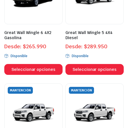
elegir
el
en
e
la
la
página
p
Great Wall Wingle 6 4X2
Great Wall Wingle 5 4X4
de
d
Gasolina
Diesel
producto
p
Desde:
$
265.990
Desde:
$
289.950
Disponible
Disponible
Este
Es
producto
p
Seleccionar opciones
Seleccionar opciones
tiene
ti
múltiples
mú
variantes.
va
MANTENCIÓN
MANTENCIÓN
Las
L
opciones
o
se
s
pueden
p
elegir
el