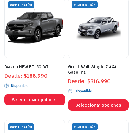
variantes.
va
MANTENCIÓN
MANTENCIÓN
Las
L
opciones
o
se
s
pueden
p
elegir
el
en
e
la
la
página
p
Mazda NEW BT-50 MT
Great Wall Wingle 7 4X4
de
d
Gasolina
Desde:
$
188.990
producto
p
Desde:
$
316.990
Disponible
Disponible
Este
Es
producto
Seleccionar opciones
p
Seleccionar opciones
tiene
ti
múltiples
mú
variantes.
va
MANTENCIÓN
MANTENCIÓN
Las