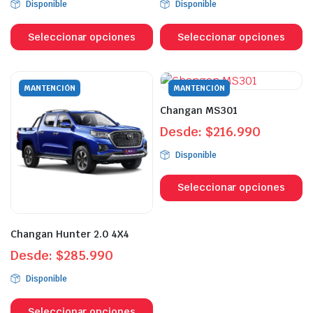
Disponible
Disponible
Este
Es
producto
p
Seleccionar opciones
Seleccionar opciones
tiene
ti
múltiples
mú
variantes.
va
MANTENCIÓN
MANTENCIÓN
Las
L
Changan MS301
opciones
o
Desde:
$
216.990
se
s
pueden
p
Disponible
Es
elegir
el
p
en
e
Seleccionar opciones
ti
la
la
mú
página
p
Changan Hunter 2.0 4X4
va
de
d
L
Desde:
$
285.990
producto
p
o
Disponible
s
Este
p
producto
Seleccionar opciones