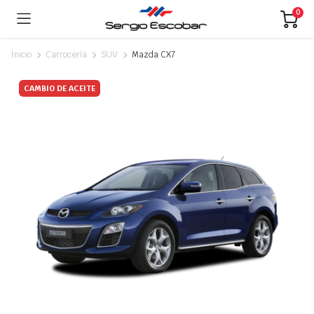
0
Inicio
Carrocería
SUV
Mazda CX7
CAMBIO DE ACEITE