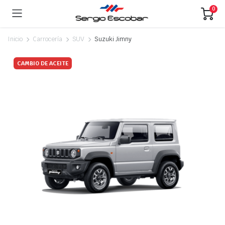
0
Inicio
Carrocería
SUV
Suzuki Jimny
CAMBIO DE ACEITE