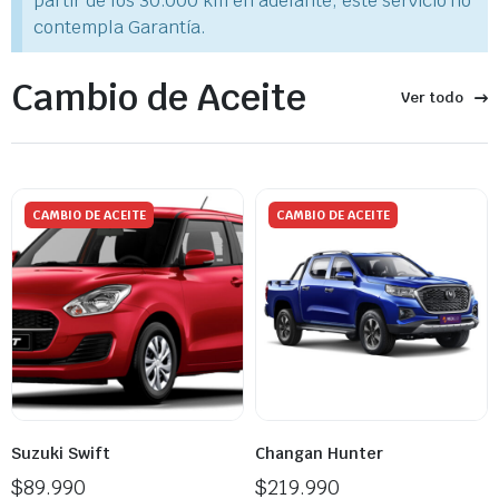
partir de los 30.000 km en adelante, este servicio no
contempla Garantía.
Cambio de Aceite
Ver todo
CAMBIO DE ACEITE
CAMBIO DE ACEITE
Suzuki Swift
Changan Hunter
$
89.990
$
219.990