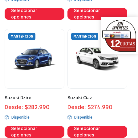
Este
Este
Seleccionar
Seleccionar
producto
prod
opciones
opciones
tiene
tien
múltiples
múlt
variantes.
vari
MANTENCIÓN
MANTENCIÓN
Las
Las
opciones
opci
se
se
pueden
pue
elegir
eleg
en
en
la
la
página
pági
Suzuki Dzire
Suzuki Ciaz
de
de
Desde:
$
282.990
Desde:
$
274.990
producto
prod
Disponible
Disponible
Este
Este
Seleccionar
Seleccionar
producto
prod
opciones
opciones