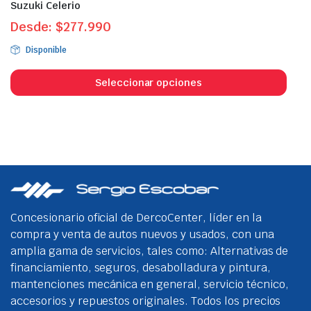
Suzuki Celerio
Desde:
$
277.990
Disponible
Este
prod
Seleccionar opciones
tien
múlt
vari
Las
opci
se
pue
eleg
Concesionario oficial de DercoCenter, líder en la
en
compra y venta de autos nuevos y usados, con una
la
amplia gama de servicios, tales como: Alternativas de
pági
financiamiento, seguros, desabolladura y pintura,
de
mantenciones mecánica en general, servicio técnico,
prod
accesorios y repuestos originales. Todos los precios