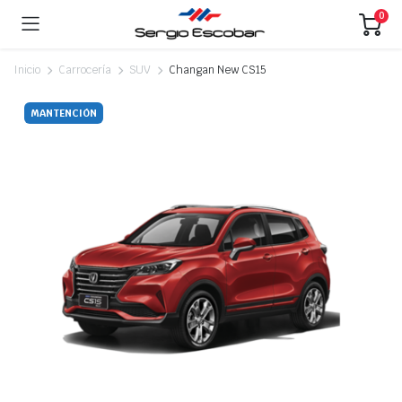
0
Inicio
Carrocería
SUV
Changan New CS15
MANTENCIÓN