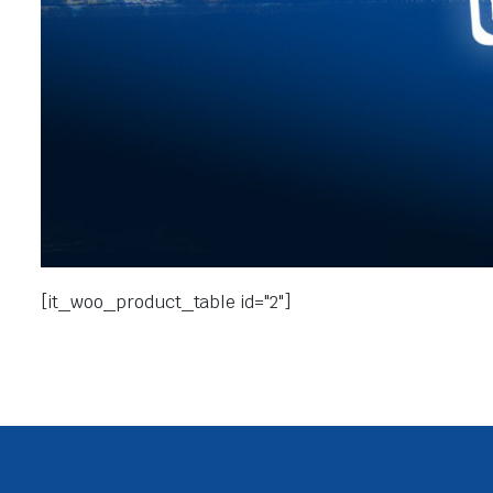
[it_woo_product_table id="2"]