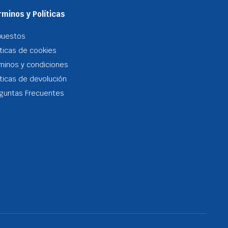
minos y Políticas
puestos
iticas de cookies
minos y condiciones
iticas de devolución
guntas Frecuentes