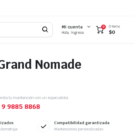
0 items
Mi cuenta
0
$
0
Hola, Ingresa
 Grand Nomade
enda tu mantención con un especialista
 9 9885 8868
tizados
Compatibilidad garantizada
ilometraje
Mantenciones personalizadas