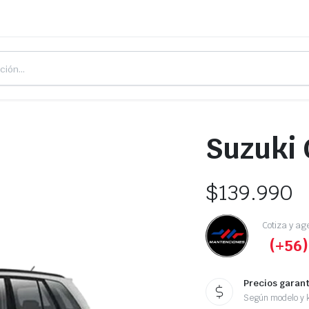
Suzuki
$
139.990
Cotiza y ag
(+56)
Precios garan
Según modelo y k