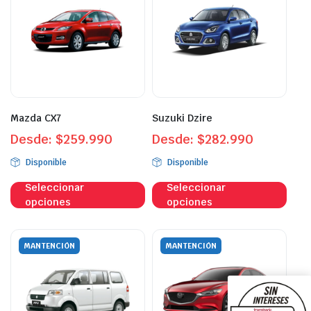
Mazda CX7
Suzuki Dzire
Desde:
$
259.990
Desde:
$
282.990
Disponible
Disponible
Este
Este
Seleccionar
Seleccionar
producto
prod
opciones
opciones
tiene
tien
múltiples
múlt
variantes.
vari
MANTENCIÓN
MANTENCIÓN
Las
Las
opciones
opci
se
se