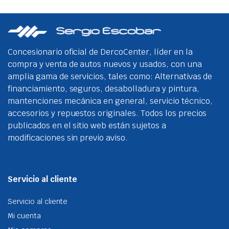
Las
opci
se
pue
eleg
Concesionario oficial de DercoCenter, líder en la
en
compra y venta de autos nuevos y usados, con una
la
amplia gama de servicios, tales como: Alternativas de
pági
financiamiento, seguros, desabolladura y pintura,
de
mantenciones mecánica en general, servicio técnico,
prod
accesorios y repuestos originales. Todos los precios
publicados en el sitio web están sujetos a
modificaciones sin previo aviso.
Servicio al cliente
Servicio al cliente
Mi cuenta