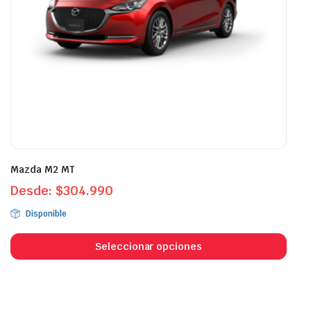
la
la
página
pági
de
de
producto
prod
Mazda M2 MT
Desde:
$
304.990
Disponible
Este
prod
Seleccionar opciones
tien
múlt
vari