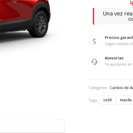
i
Una vez rea
co
Precios garan
Según modelo y k
Asesorías
Te ayudamos en 
Categories:
Cambio de A
Tags:
cx30
mazda