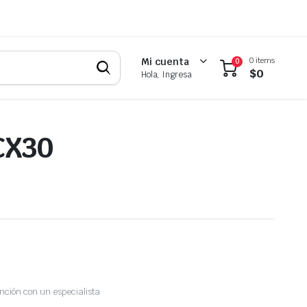
0 items
Mi cuenta
0
$
0
Hola, Ingresa
CX30
nción con un especialista