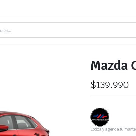
Mazda 
$
139.990
Cotiza y agenda tu mante