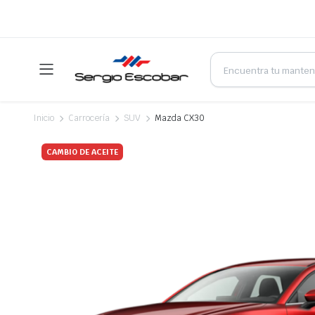
Products
search
Inicio
Carrocería
SUV
Mazda CX30
CAMBIO DE ACEITE