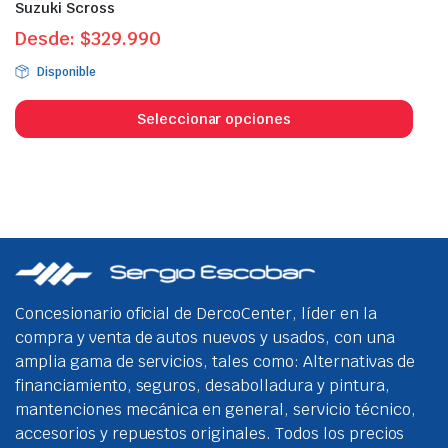
Suzuki Scross
Desde:
$
329.990
Disponible
Este
prod
Seleccionar opciones
tien
múlt
vari
Las
opci
se
pue
eleg
Concesionario oficial de DercoCenter, líder en la
en
compra y venta de autos nuevos y usados, con una
la
amplia gama de servicios, tales como: Alternativas de
pági
financiamiento, seguros, desabolladura y pintura,
de
mantenciones mecánica en general, servicio técnico,
prod
accesorios y repuestos originales. Todos los precios