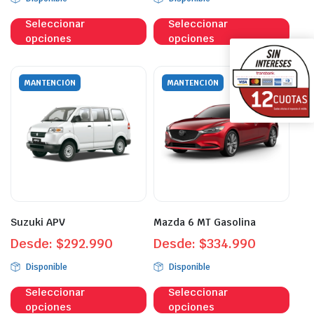
Este
Este
Seleccionar
Seleccionar
producto
prod
opciones
opciones
tiene
tien
múltiples
múlt
variantes.
vari
MANTENCIÓN
MANTENCIÓN
Las
Las
opciones
opci
se
se
pueden
pue
elegir
eleg
en
en
la
la
página
pági
Suzuki APV
Mazda 6 MT Gasolina
de
de
Desde:
$
292.990
Desde:
$
334.990
producto
prod
Disponible
Disponible
Este
Este
Seleccionar
Seleccionar
producto
prod
opciones
opciones