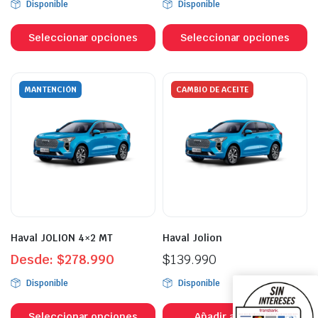
Disponible
Disponible
Este
Es
producto
p
Seleccionar opciones
Seleccionar opciones
tiene
ti
múltiples
mú
variantes.
va
MANTENCIÓN
CAMBIO DE ACEITE
Las
L
opciones
o
se
s
pueden
p
elegir
el
en
e
la
la
página
p
Haval JOLION 4×2 MT
Haval Jolion
de
d
Desde:
$
278.990
producto
$
139.990
p
Disponible
Disponible
Este
producto
Seleccionar opciones
Añadir al carrito