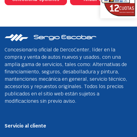
tiene
múltiples
variantes.
Las
opciones
se
Concesionario oficial de DercoCenter, líder en la
pueden
compra y venta de autos nuevos y usados, con una
elegir
amplia gama de servicios, tales como: Alternativas de
en
financiamiento, seguros, desabolladura y pintura,
la
mantenciones mecánica en general, servicio técnico,
página
accesorios y repuestos originales. Todos los precios
de
publicados en el sitio web están sujetos a
producto
modificaciones sin previo aviso.
Servicio al cliente