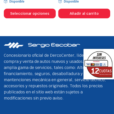
Disponible
Disponible
Este
producto
Seleccionar opciones
Añadir al carrito
tiene
múltiples
variantes.
Las
opciones
se
Concesionario oficial de DercoCenter, líder en la
pueden
compra y venta de autos nuevos y usados, con una
elegir
amplia gama de servicios, tales como: Alternativas de
en
financiamiento, seguros, desabolladura y pintura,
la
mantenciones mecánica en general, servicio técnico,
página
accesorios y repuestos originales. Todos los precios
de
publicados en el sitio web están sujetos a
producto
modificaciones sin previo aviso.