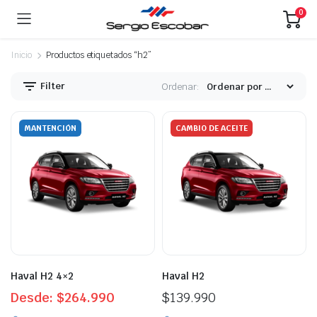
0
Inicio
Productos etiquetados “h2”
Filter
Ordenar:
MANTENCIÓN
CAMBIO DE ACEITE
Haval H2 4×2
Haval H2
Desde:
$
264.990
$
139.990