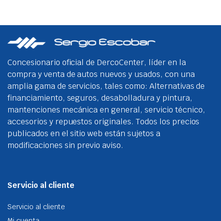
vari
Las
opci
se
pue
eleg
Concesionario oficial de DercoCenter, líder en la
en
compra y venta de autos nuevos y usados, con una
la
amplia gama de servicios, tales como: Alternativas de
pági
financiamiento, seguros, desabolladura y pintura,
de
mantenciones mecánica en general, servicio técnico,
prod
accesorios y repuestos originales. Todos los precios
publicados en el sitio web están sujetos a
modificaciones sin previo aviso.
Servicio al cliente
Servicio al cliente
Mi cuenta