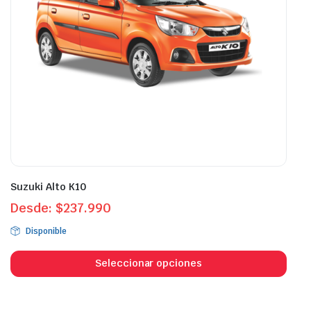
en
en
la
la
página
pági
de
de
producto
prod
Suzuki Alto K10
Desde:
$
237.990
Disponible
Este
prod
Seleccionar opciones
tien
múlt