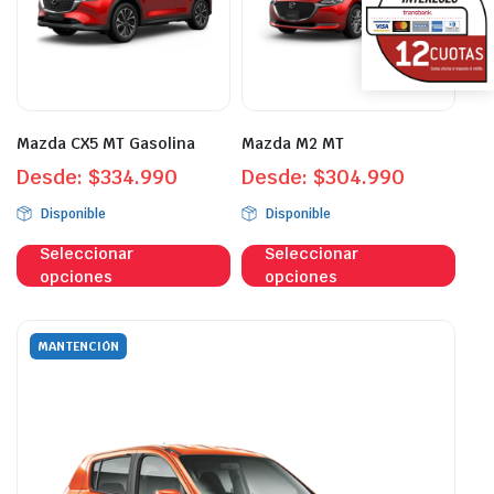
se
se
pueden
pue
elegir
eleg
en
en
la
la
página
pági
Mazda CX5 MT Gasolina
Mazda M2 MT
de
de
Desde:
$
334.990
Desde:
$
304.990
producto
prod
Disponible
Disponible
Este
Este
Seleccionar
Seleccionar
producto
prod
opciones
opciones
tiene
tien
múltiples
múlt
variantes.
vari
MANTENCIÓN
Las
Las
opciones
opci
se
se
pueden
pue
elegir
eleg