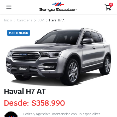
0
Inicio
Carrocería
SUV
Haval H7 AT
MANTENCIÓN
Haval H7 AT
Desde:
$
358.990
Cotiza y agenda tu mantención con un especialista