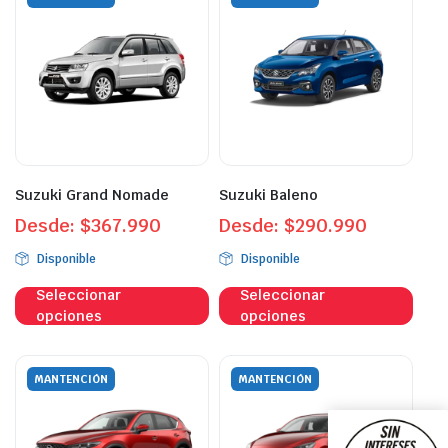
Suzuki Grand Nomade
Suzuki Baleno
Desde:
$
367.990
Desde:
$
290.990
Disponible
Disponible
Este
Este
Seleccionar
Seleccionar
producto
prod
opciones
opciones
tiene
tien
múltiples
múlt
variantes.
vari
MANTENCIÓN
MANTENCIÓN
Las
Las
opciones
opci